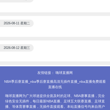
2026-08-11 星期二
2026-08-12 星期三
友情链接：
嗨球直播网
NBA季后赛直播_nba季后赛直播高清无插件直播_nba直播免费观看
直播在线
嗨球直播网为广大球迷提供全面及时的足球、NBA赛事直播，完全
绿色安全无插件，每日最新NBA直播、足球五大联赛直播、足球直
播、等体育赛事直播，无插件直接观看。本站直播信号均来自用户