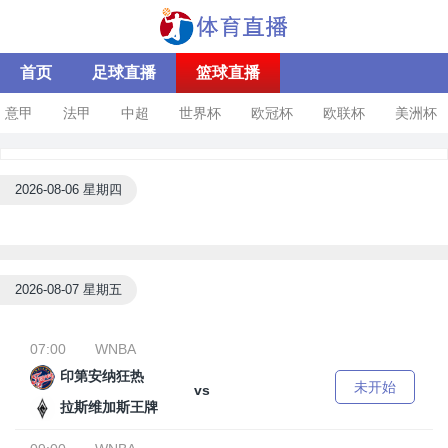
首页
足球直播
篮球直播
意甲
法甲
中超
世界杯
欧冠杯
欧联杯
美洲杯
2026-08-06 星期四
2026-08-07 星期五
07:00
WNBA
印第安纳狂热
未开始
vs
拉斯维加斯王牌